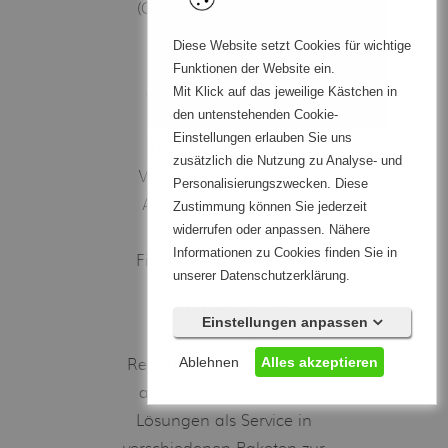
(CMS) zur strukturierten
Inhaltsverwaltung in
Diese Website setzt Cookies für wichtige
verteilten Systemen
Funktionen der Website ein.
Mit Klick auf das jeweilige Kästchen in
gehören genauso zu
den untenstehenden Cookie-
unserem Metier wie
Einstellungen erlauben Sie uns
Hosting, Newsletter-
zusätzlich die Nutzung zu Analyse- und
Versand oder Intranet-
Personalisierungszwecken. Diese
Anwendungen für die
Zustimmung können Sie jederzeit
widerrufen oder anpassen. Nähere
interne
Informationen zu Cookies finden Sie in
Firmenkommunikation.
unserer Datenschutzerklärung.
Auch kleinen und
Einstellungen anpassen
mittelständischen
Alles akzeptieren
Ablehnen
Reisebüros stehen unsere
anwenderfreundlichen
Lösungen als Service in