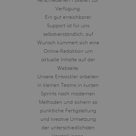
verschiedenen Paketen zur
Verfügung.
Notwendig (0)
Ein gut erreichbarer
Präferenzen (0)
Support ist für uns
Statistiken (0)
selbstverständlich, auf
Wunsch kümmert sich eine
Marketing (0)
Online-Redaktion um
Unspezifiziert (0)
aktuelle Inhalte auf der
Keine Cookies erforderlich.
Webseite.
Unsere Entwickler arbeiten
in kleinen Teams in kurzen
Sprints nach modernen
Methoden und sichern so
pünktliche Fertigstellung
und kreative Umsetzung
der unterschiedlichsten